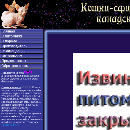
Главная
О питомнике
О породе
Производители
Рекомендации
Фотоальбом
Продажа котят
Обратная связь
Продаются котята
В продаже Британские котята
редких окрасов циннамон, фавн,
блю-поинт.
Свежая новость
22.05.25
Кошки
могут стать «инкубатором» для
мутаций вируса птичьего гриппа,
угрожая людям. В Европе и США
зафиксированы массовые случаи
заболевания кошек этим вирусом.
Эксперт Александр Гинцбург из
центра имени Гамалеи
предупредил о высокой
вероятности передачи вируса от
кошек к людям. «Вирус гриппа
перемещается между животными
и людьми циклически. Находясь
...
Читать далее >>