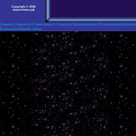
Copyright © 2026
вашкотенок.рф
Главная
Новости
О питомнике
О породе
Производители
Рекомендации
Болезн
|
|
|
|
|
|
Контакты
Карта сайта
|