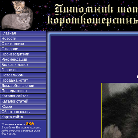
Главная
Новости
О питомнике
О породе
Производители
Рекомендации
Болезни кошек
Гороскоп
Фотоальбом
Продажа котят
Доска объявлений
Породы кошек
Каталог сайтов
Каталог статей
Юмор
Обратная связь
Карта сайта
Продаются котята
В продаже Британские котята
редких окрасов циннамон, фавн,
блю-поинт.