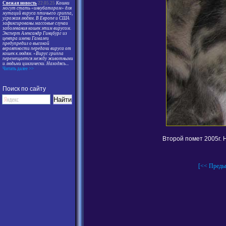
Свежая новость
22.05.25
Кошки
могут стать «инкубатором» для
мутаций вируса птичьего гриппа,
угрожая людям. В Европе и США
зафиксированы массовые случаи
заболевания кошек этим вирусом.
Эксперт Александр Гинцбург из
центра имени Гамалеи
предупредил о высокой
вероятности передачи вируса от
кошек к людям. «Вирус гриппа
перемещается между животными
и людьми циклически. Находясь
...
Читать далее >>
Поиск по сайту
Второй помет 2005г. 
[<< Преды