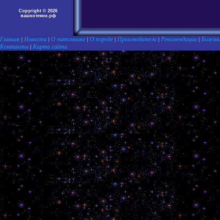
Copyright © 2026
вашкотенок.рф
Главная
Новости
О питомнике
О породе
Производители
Рекомендации
Болезн
|
|
|
|
|
|
Контакты
Карта сайта
|