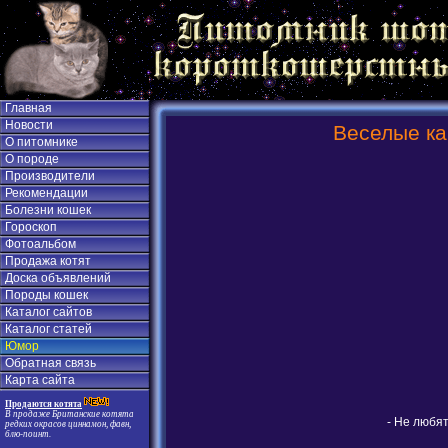
Главная
Новости
Веселые ка
О питомнике
О породе
Производители
Рекомендации
Болезни кошек
Гороскоп
Фотоальбом
Продажа котят
Доска объявлений
Породы кошек
Каталог сайтов
Каталог статей
Юмор
Обратная связь
Карта сайта
Продаются котята
В продаже Британские котята
- Не любят
редких окрасов циннамон, фавн,
блю-поинт.