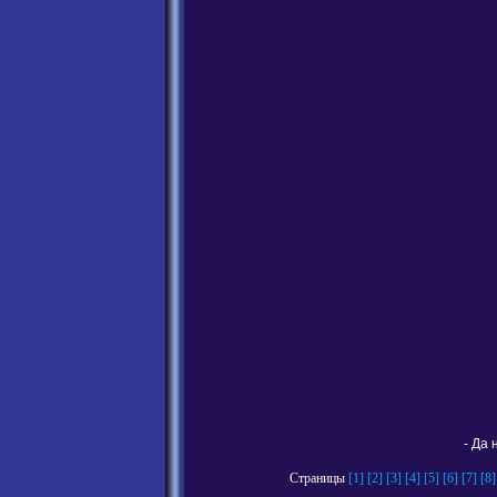
- Да 
Страницы
[1]
[2]
[3]
[4]
[5]
[6]
[7]
[8]