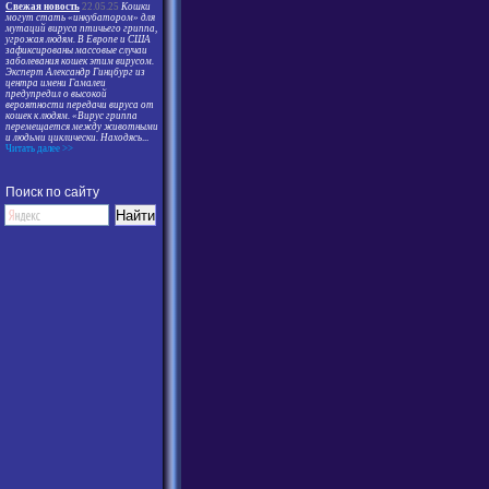
Свежая новость
22.05.25
Кошки
могут стать «инкубатором» для
мутаций вируса птичьего гриппа,
угрожая людям. В Европе и США
зафиксированы массовые случаи
заболевания кошек этим вирусом.
Эксперт Александр Гинцбург из
центра имени Гамалеи
предупредил о высокой
вероятности передачи вируса от
кошек к людям. «Вирус гриппа
перемещается между животными
и людьми циклически. Находясь
...
Читать далее >>
Поиск по сайту