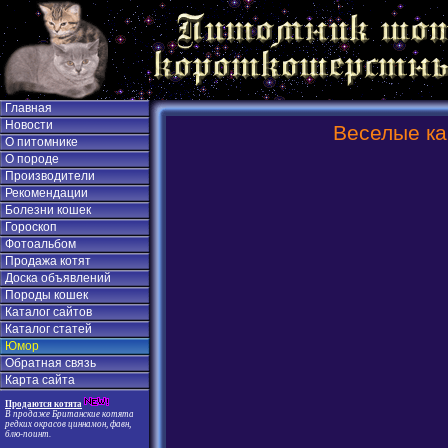
Главная
Новости
Веселые ка
О питомнике
О породе
Производители
Рекомендации
Болезни кошек
Гороскоп
Фотоальбом
Продажа котят
Доска объявлений
Породы кошек
Каталог сайтов
Каталог статей
Юмор
Обратная связь
Карта сайта
Продаются котята
В продаже Британские котята
редких окрасов циннамон, фавн,
блю-поинт.