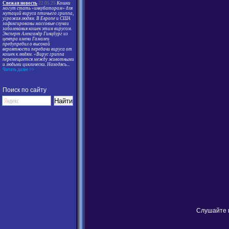
Свежая новость
22.05.25
Кошки
могут стать «инкубатором» для
мутаций вируса птичьего гриппа,
угрожая людям. В Европе и США
зафиксированы массовые случаи
заболевания кошек этим вирусом.
Эксперт Александр Гинцбург из
центра имени Гамалеи
предупредил о высокой
вероятности передачи вируса от
кошек к людям. «Вирус гриппа
перемещается между животными
и людьми циклически. Находясь
...
Читать далее >>
Поиск по сайту
Слушайте м