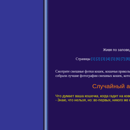
Живя по заповед
Страницы
[1]
[2]
[3]
[4]
[5]
[6]
[7]
[8]
Смотрите смешные фотки кошек, кошачьи приколы,
собрали лучшие фотографии смешных кошек, котов
Случайный а
Что думает ваша кошечка, когда гадит на ков
- Знаю, что нельзя, но: во-первых, никого же н