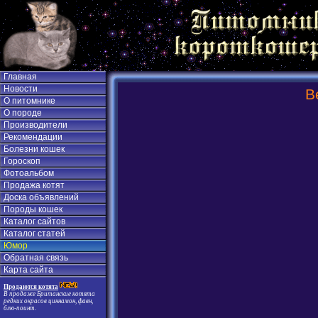
Главная
Новости
В
О питомнике
О породе
Производители
Рекомендации
Болезни кошек
Гороскоп
Фотоальбом
Продажа котят
Доска объявлений
Породы кошек
Каталог сайтов
Каталог статей
Юмор
Обратная связь
Карта сайта
Продаются котята
В продаже Британские котята
редких окрасов циннамон, фавн,
блю-поинт.