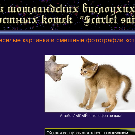
еселые картинки и смешные фотографии кото
А тебе, ЛЫСЫЙ, я телефон не дам!