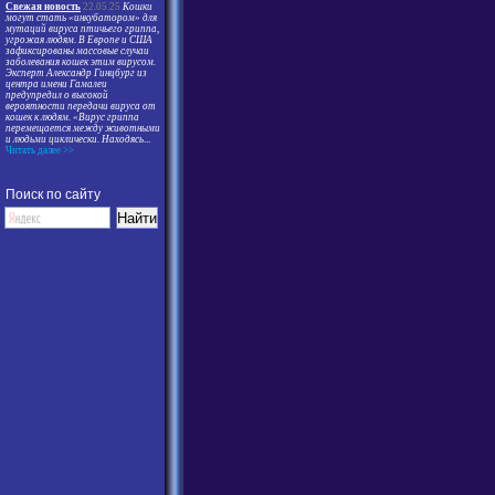
Свежая новость
22.05.25
Кошки
могут стать «инкубатором» для
мутаций вируса птичьего гриппа,
угрожая людям. В Европе и США
зафиксированы массовые случаи
заболевания кошек этим вирусом.
Эксперт Александр Гинцбург из
центра имени Гамалеи
предупредил о высокой
вероятности передачи вируса от
кошек к людям. «Вирус гриппа
перемещается между животными
и людьми циклически. Находясь
...
Читать далее >>
Поиск по сайту