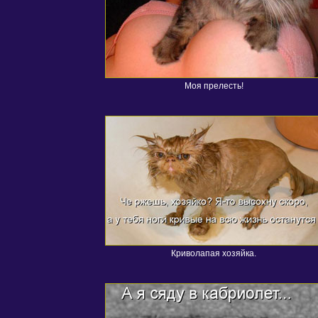
Моя прелесть!
Криволапая хозяйка.