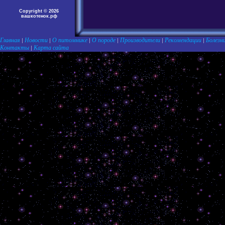
Copyright © 2026
вашкотенок.рф
Главная
Новости
О питомнике
О породе
Производители
Рекомендации
Болезн
|
|
|
|
|
|
Контакты
Карта сайта
|