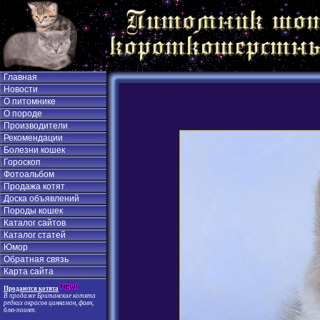
Главная
Новости
О питомнике
О породе
Производители
Рекомендации
Болезни кошек
Гороскоп
Фотоальбом
Продажа котят
Доска объявлений
Породы кошек
Каталог сайтов
Каталог статей
Юмор
Обратная связь
Карта сайта
Продаются котята
В продаже Британские котята
редких окрасов циннамон, фавн,
блю-поинт.