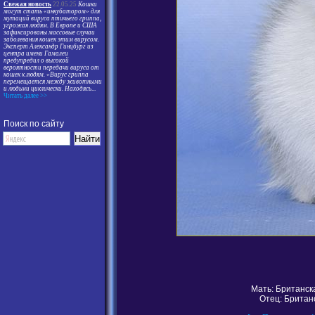
Свежая новость
22.05.25
Кошки
могут стать «инкубатором» для
мутаций вируса птичьего гриппа,
угрожая людям. В Европе и США
зафиксированы массовые случаи
заболевания кошек этим вирусом.
Эксперт Александр Гинцбург из
центра имени Гамалеи
предупредил о высокой
вероятности передачи вируса от
кошек к людям. «Вирус гриппа
перемещается между животными
и людьми циклически. Находясь
...
Читать далее >>
Поиск по сайту
Мать: Британск
Отец: Британ