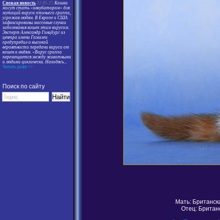
Свежая новость
22.05.25
Кошки
могут стать «инкубатором» для
мутаций вируса птичьего гриппа,
угрожая людям. В Европе и США
зафиксированы массовые случаи
заболевания кошек этим вирусом.
Эксперт Александр Гинцбург из
центра имени Гамалеи
предупредил о высокой
вероятности передачи вируса от
кошек к людям. «Вирус гриппа
перемещается между животными
и людьми циклически. Находясь
...
Читать далее >>
Поиск по сайту
Мать: Британск
Отец: Британ