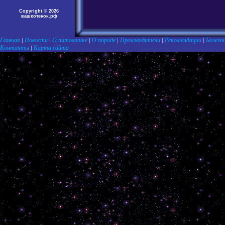
Copyright © 2026
вашкотенок.рф
Главная
Новости
О питомнике
О породе
Производители
Рекомендации
Болезн
|
|
|
|
|
|
Контакты
Карта сайта
|