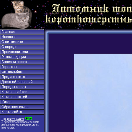
Главная
Новости
О питомнике
О породе
Производители
Рекомендации
Болезни кошек
Гороскоп
Фотоальбом
Продажа котят
Доска объявлений
Породы кошек
Каталог сайтов
Каталог статей
Юмор
Обратная связь
Карта сайта
Продаются котята
В продаже Британские котята
редких окрасов циннамон, фавн,
блю-поинт.